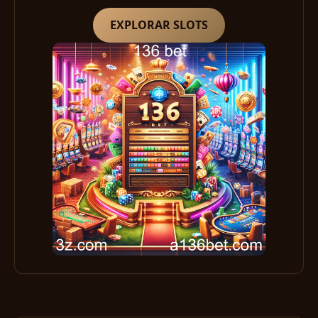
EXPLORAR SLOTS