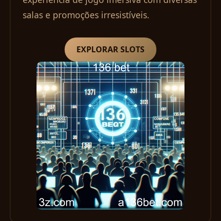
salas e promoções irresistíveis.
EXPLORAR SLOTS