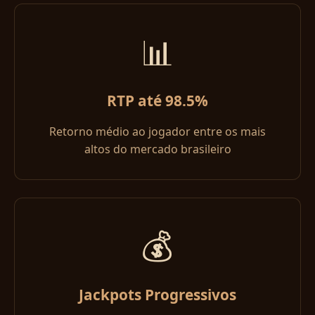
📊
RTP até 98.5%
Retorno médio ao jogador entre os mais
altos do mercado brasileiro
💰
Jackpots Progressivos