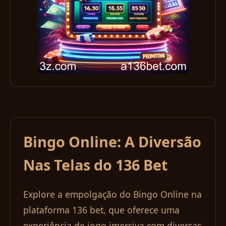
Bingo Online: A Diversão
Nas Telas do 136 Bet
Explore a empolgação do Bingo Online na
plataforma 136 bet, que oferece uma
experiência de jogo imersiva com diversas