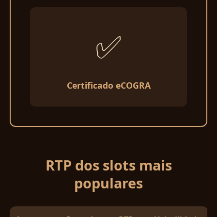
✅
Certificado eCOGRA
RTP dos slots mais
populares