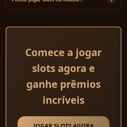
precisos e os resultados sejam gerados por
geradores de números aleatórios (RNG)
Sim, todos os slots são otimizados para dispositivos
certificados.
mobile e podem ser acessados através do
navegador ou aplicativo 136 bet para Android e
iOS.
Comece a jogar
slots agora e
ganhe prêmios
incríveis
JOGAR SLOTS AGORA