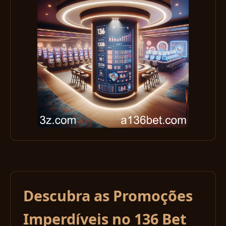
Descubra as Promoções
Imperdíveis no 136 Bet