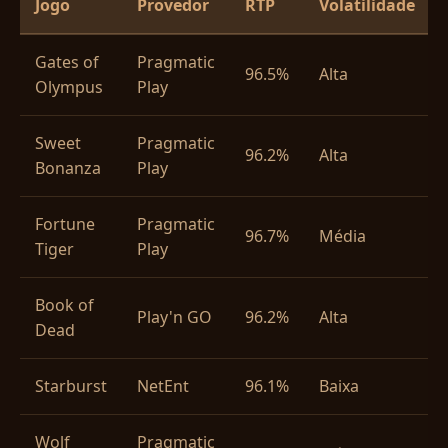
Jogo
Provedor
RTP
Volatilidade
Gates of
Pragmatic
96.5%
Alta
Olympus
Play
Sweet
Pragmatic
96.2%
Alta
Bonanza
Play
Fortune
Pragmatic
96.7%
Média
Tiger
Play
Book of
Play'n GO
96.2%
Alta
Dead
Starburst
NetEnt
96.1%
Baixa
Wolf
Pragmatic