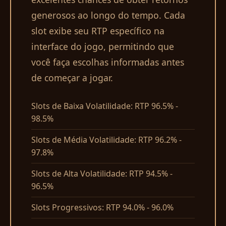
generosos ao longo do tempo. Cada
slot exibe seu RTP específico na
interface do jogo, permitindo que
você faça escolhas informadas antes
de começar a jogar.
Slots de Baixa Volatilidade: RTP 96.5% -
98.5%
Slots de Média Volatilidade: RTP 96.2% -
97.8%
Slots de Alta Volatilidade: RTP 94.5% -
96.5%
Slots Progressivos: RTP 94.0% - 96.0%