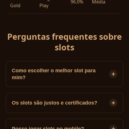
96.0%
Média
Gold
Play
Perguntas frequentes sobre
slots
Como escolher o melhor slot para
+
mim?
Considere o RTP, volatilidade e tema que você
prefere. Slots de baixa volatilidade oferecem
+
Os slots são justos e certificados?
pagamentos mais frequentes, enquanto slots de
alta volatilidade podem render prêmios maiores.
Sim, todos os slots são auditados mensalmente
Use os filtros da plataforma para encontrar jogos
pela eCOGRA, garantindo que os RTPs sejam
que correspondam ao seu estilo.
+
Posso jogar slots no mobile?