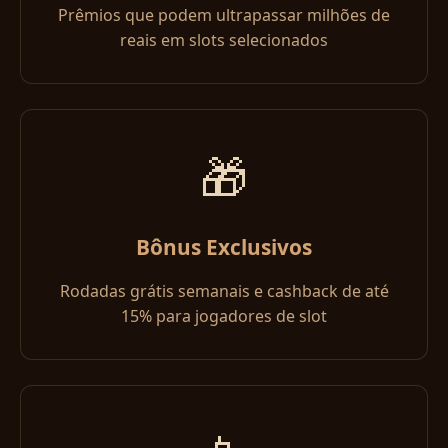
Prêmios que podem ultrapassar milhões de
reais em slots selecionados
🎁
Bônus Exclusivos
Rodadas grátis semanais e cashback de até
15% para jogadores de slot